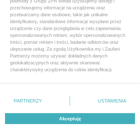
podmioty z Grupy ZPR Media uzyskujemy dostęp i
przechowujemy informacje na urządzeniu oraz
przetwarzamy dane osobowe, takie jak unikalne
identyfikatory, standardowe informacje wysyłane przez
urządzenie czy dane przeglądania w celu zapewniania
spersonalizowanych reklam, wybór spersonalizowanych
treści, pomiar reklam i treści, badanie odbiorców oraz
WYDARZENIA
ulepszanie usług. Za zgodą Użytkownika my i Zaufani
ESKA MUSIC TOUR 2026 rozgrzeje
Partnerzy możemy używać dokładnych danych
tegoroczne ŻAGLE w Szczecinie do
geolokalizacyjnych oraz aktywnie skanować
charakterystykę urządzenia do celów identyfikacji.
czerwoności!
Ponieważ cenimy Twoją prywatność, prosimy o zgodę na
korzystanie z tych technologii poprzez kliknięcie
„Akceptuję”. Zgoda jest dobrowolna i zawsze możesz ją
zmienić/wycofać klikając przycisk ustawień prywatności
PARTNERZY
USTAWIENIA
znajdujący się w lewym dolnym rogu strony
. Niektóre
rodzaje przetwarzania danych nie wymagają zgody
Akceptuję
użytkownika, ale masz prawo sprzeciwić się takiemu
przetwarzaniu. Preferencje będą miały zastosowanie tylko
na tej witrynie.