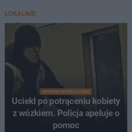
LOKALNIE:
WYPADEK WE WROCŁAWIU
Uciekł po potrąceniu kobiety
z wózkiem. Policja apeluje o
pomoc