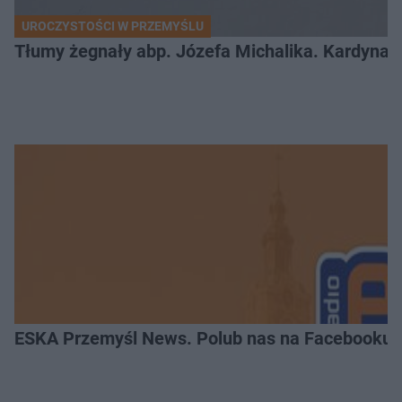
UROCZYSTOŚCI W PRZEMYŚLU
Tłumy żegnały abp. Józefa Michalika. Kardynał
ESKA Przemyśl News. Polub nas na Facebooku!