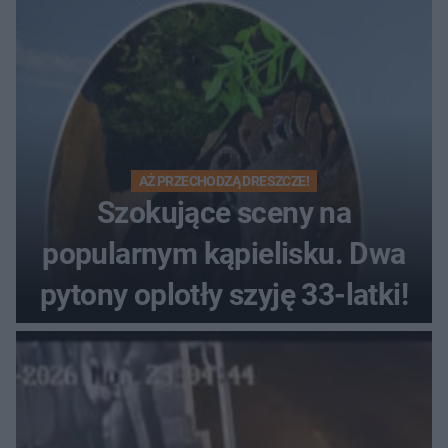
AŻ PRZECHODZĄ DRESZCZE!
Szokujące sceny na
popularnym kąpielisku. Dwa
pytony oplotły szyję 33-latki!