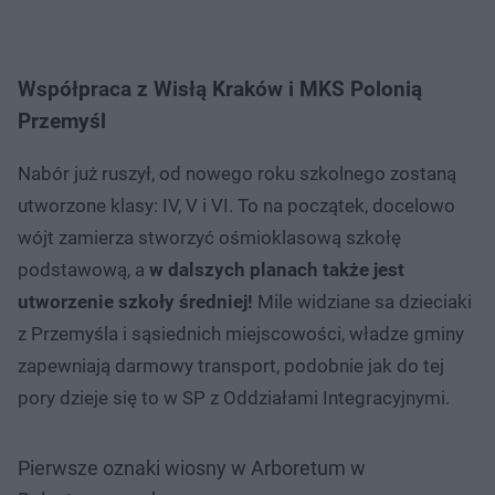
Współpraca z Wisłą Kraków i MKS Polonią
Przemyśl
Nabór już ruszył, od nowego roku szkolnego zostaną
utworzone klasy: IV, V i VI. To na początek, docelowo
wójt zamierza stworzyć ośmioklasową szkołę
podstawową, a
w dalszych planach także jest
utworzenie szkoły średniej!
Mile widziane sa dzieciaki
z Przemyśla i sąsiednich miejscowości, władze gminy
zapewniają darmowy transport, podobnie jak do tej
pory dzieje się to w SP z Oddziałami Integracyjnymi.
Pierwsze oznaki wiosny w Arboretum w