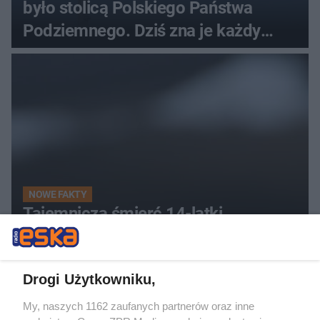
było stolicą Polskiego Państwa
Podziemnego. Dziś zna je każdy
pielgrzym
NOWE FAKTY
Tajemnicza śmierć 14-latki.
Dziewczynę znaleziono martwą w jej
własnym łóżku
Drogi Użytkowniku,
My, naszych 1162 zaufanych partnerów oraz inne