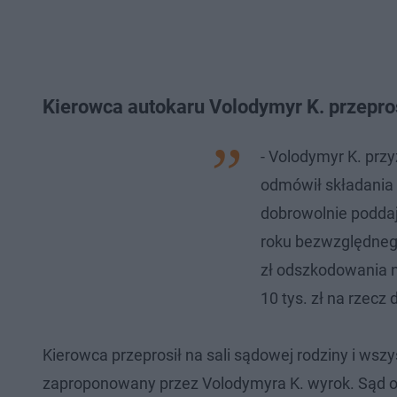
Kierowca autokaru Volodymyr K. przepros
- Volodymyr K. prz
odmówił składania
dobrowolnie poddaj
roku bezwzględnego
zł odszkodowania na
10 tys. zł na rzecz
Kierowca przeprosił na sali sądowej rodziny i wszys
zaproponowany przez Volodymyra K. wyrok. Sąd ogł