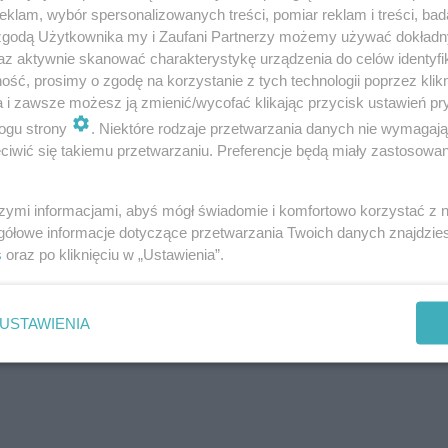
klam, wybór spersonalizowanych treści, pomiar reklam i treści, bad
 zgodą Użytkownika my i Zaufani Partnerzy możemy używać dokład
ił kierowca
az aktywnie skanować charakterystykę urządzenia do celów identyfi
ść, prosimy o zgodę na korzystanie z tych technologii poprzez klikn
talili, że zawinił kierowca, Volodymyr K. Według ustaleń 
a i zawsze możesz ją zmienić/wycofać klikając przycisk ustawień pr
ogu strony
. Niektóre rodzaje przetwarzania danych nie wymagaj
i nie dostosował prędkości do podjętego manewru skręt
iwić się takiemu przetwarzaniu. Preferencje będą miały zastosowanie
ią 98 km/h, a następnie gwałtownie zwolnił do prędkośc
pojazdem.
szymi informacjami, abyś mógł świadomie i komfortowo korzystać z
gółowe informacje dotyczące przetwarzania Twoich danych znajdzi
s
oraz po kliknięciu w „Ustawienia”.
USTAWIENIA