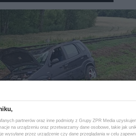
niku,
fanych partnerów oraz inne podmioty z Grupy ZPR Media uzyskujem
cje na urządzeniu oraz przetwarzamy dane osobowe, takie jak unika
je wysyłane przez urządzenie czy dane przeglądania w celu zapewn