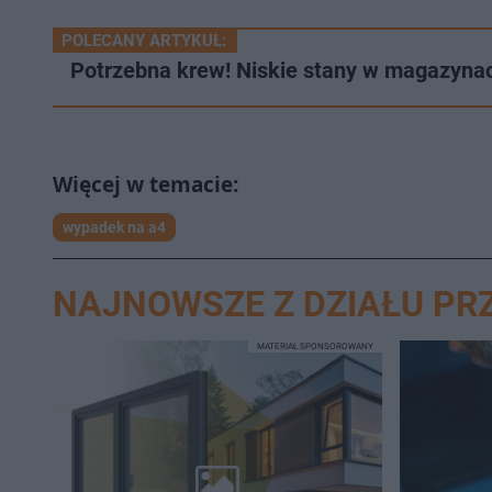
POLECANY ARTYKUŁ:
Potrzebna krew! Niskie stany w magazyn
wypadek na a4
NAJNOWSZE Z DZIAŁU PR
MATERIAŁ SPONSOROWANY