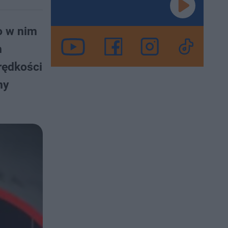
o w nim
m
prędkości
ny