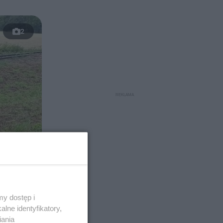
2
y dostęp i
lne identyfikatory,
iania