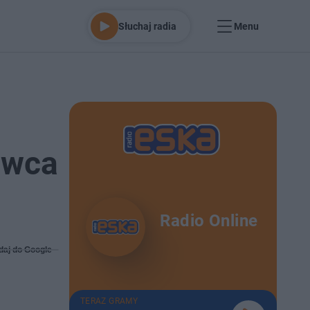
Słuchaj radia
Menu
owca
Radio Online
daj do Google
TERAZ GRAMY