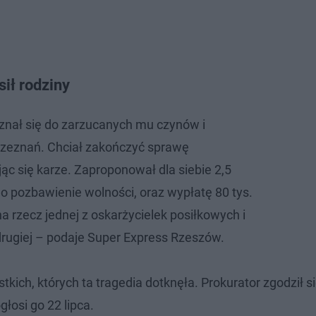
ił rodziny
yznał się do zarzucanych mu czynów i
 zeznań. Chciał zakończyć sprawę
ąc się karze. Zaproponował dla siebie 2,5
 pozbawienie wolności, oraz wypłatę 80 tys.
 rzecz jednej z oskarżycielek posiłkowych i
 drugiej – podaje Super Express Rzeszów.
tkich, których ta tragedia dotknęła. Prokurator zgodził s
osi go 22 lipca.