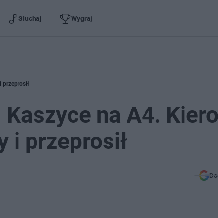
Słuchaj
Wygraj
 przeprosił
Kaszyce na A4. Kier
y i przeprosił
Do