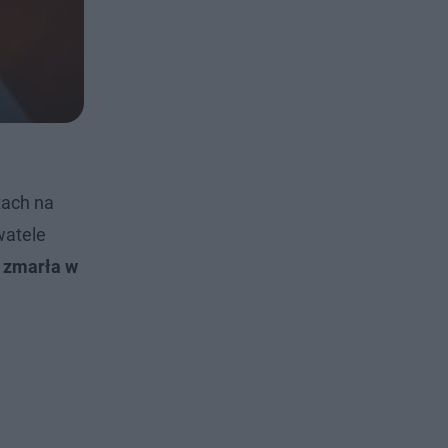
tach na
watele
a zmarła w