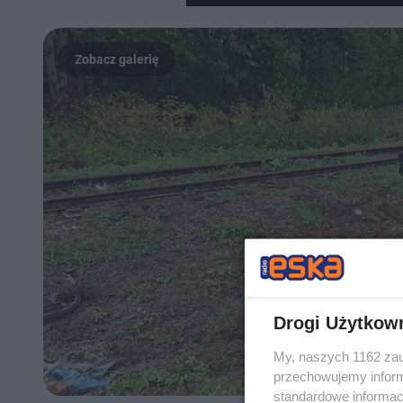
Drogi Użytkow
My, naszych 1162 zau
przechowujemy informa
standardowe informac