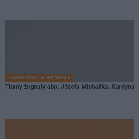
UROCZYSTOŚCI W PRZEMYŚLU
Tłumy żegnały abp. Józefa Michalika. Kardynał