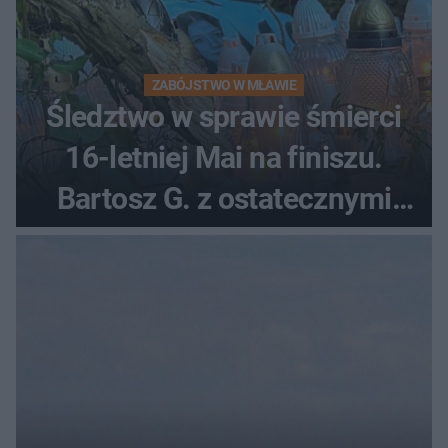
ZABÓJSTWO W MŁAWIE
Śledztwo w sprawie śmierci
16-letniej Mai na finiszu.
Bartosz G. z ostatecznymi
zarzutami