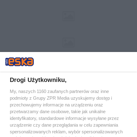
Drogi Użytkowniku,
My, naszych 1160 zaufanych partnerów oraz inne
Żaden utwór zamieszczony w serwisie nie może być powielany i
podmioty z Grupy ZPR Media uzyskujemy dostęp i
rozpowszechniany lub dalej rozpowszechniany w jakikolwiek sposób (w
tym także elektroniczny lub mechaniczny) na jakimkolwiek polu
przechowujemy informacje na urządzeniu oraz
eksploatacji w jakiejkolwiek formie, włącznie z umieszczaniem w
przetwarzamy dane osobowe, takie jak unikalne
Internecie bez pisemnej zgody właściciela praw. Jakiekolwiek użycie lub
identyfikatory, standardowe informacje wysyłane przez
wykorzystanie utworów w całości lub w części z naruszeniem prawa,
tzn. bez właściwej zgody, jest zabronione pod groźbą kary i może być
urządzenie czy dane przeglądania w celu zapewniania
ścigane prawnie.
spersonalizowanych reklam, wybór spersonalizowanych