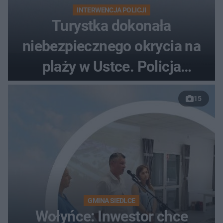
INTERWENCJA POLICJI
Turystka dokonała
niebezpiecznego okrycia na
plaży w Ustce. Policja
musiała zamknąć odcinek
15
wybrzeża
GMINA SIEDLCE
Wołyńce: Inwestor chce