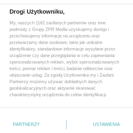
Drogi Użytkowniku,
My, naszych 1162 zaufanych partnerów oraz inne
Żaden utwór zamieszczony w serwisie nie może być powielany i
podmioty z Grupy ZPR Media uzyskujemy dostęp i
rozpowszechniany lub dalej rozpowszechniany w jakikolwiek sposób (w
przechowujemy informacje na urządzeniu oraz
tym także elektroniczny lub mechaniczny) na jakimkolwiek polu
eksploatacji w jakiejkolwiek formie, włącznie z umieszczaniem w
przetwarzamy dane osobowe, takie jak unikalne
Internecie bez pisemnej zgody właściciela praw. Jakiekolwiek użycie lub
identyfikatory, standardowe informacje wysyłane przez
wykorzystanie utworów w całości lub w części z naruszeniem prawa,
tzn. bez właściwej zgody, jest zabronione pod groźbą kary i może być
urządzenie czy dane przeglądania w celu zapewniania
ścigane prawnie.
spersonalizowanych reklam, wybór spersonalizowanych
treści, pomiar reklam i treści, badanie odbiorców oraz
ulepszanie usług. Za zgodą Użytkownika my i Zaufani
Partnerzy możemy używać dokładnych danych
geolokalizacyjnych oraz aktywnie skanować
charakterystykę urządzenia do celów identyfikacji.
Ponieważ cenimy Twoją prywatność, prosimy o zgodę na
O nas
korzystanie z tych technologii poprzez kliknięcie
Informacje prawne
„Akceptuję”. Zgoda jest dobrowolna i zawsze możesz ją
zmienić/wycofać klikając przycisk ustawień prywatności
PARTNERZY
USTAWIENIA
Nasze serwisy
znajdujący się w lewym dolnym rogu strony
. Niektóre