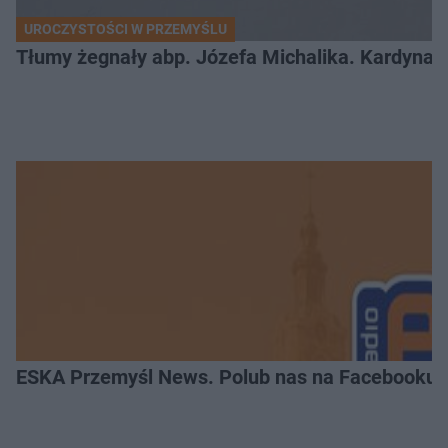
UROCZYSTOŚCI W PRZEMYŚLU
Tłumy żegnały abp. Józefa Michalika. Kardynał
ESKA Przemyśl News. Polub nas na Facebooku!