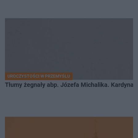
UROCZYSTOŚCI W PRZEMYŚLU
Tłumy żegnały abp. Józefa Michalika. Kardynał