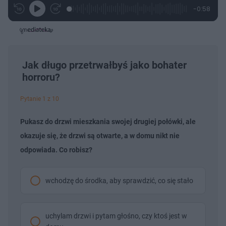
L
P
P
P
-
0:58
G
o
r
r
o
z
r
a
z
z
o
a
d
e
e
s
j
t
e
w
w
a
d
i
i
ł
:
ń
ń
y
c
2
1
1
z
5
0
0
Jak długo przetrwałbyś jako bohater
a
s
.
s
s
Â
horroru?
6
d
d
1
o
o
%
t
p
u
r
Pytanie 1 z 10
ł
z
u
o
d
Pukasz do drzwi mieszkania swojej drugiej połówki, ale
u
okazuje się, że drzwi są otwarte, a w domu nikt nie
odpowiada. Co robisz?
wchodzę do środka, aby sprawdzić, co się stało
uchylam drzwi i pytam głośno, czy ktoś jest w