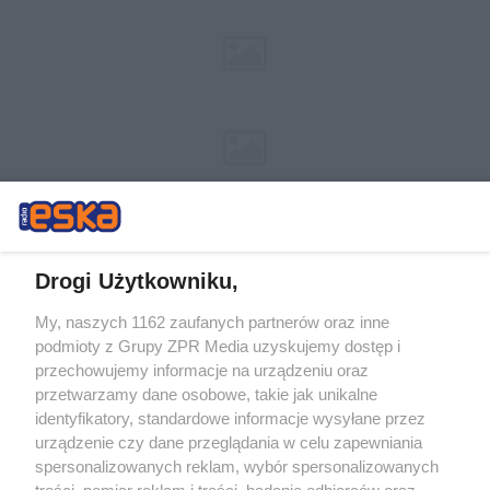
Drogi Użytkowniku,
My, naszych 1162 zaufanych partnerów oraz inne
Żaden utwór zamieszczony w serwisie nie może być powielany i
podmioty z Grupy ZPR Media uzyskujemy dostęp i
rozpowszechniany lub dalej rozpowszechniany w jakikolwiek sposób (w
tym także elektroniczny lub mechaniczny) na jakimkolwiek polu
przechowujemy informacje na urządzeniu oraz
eksploatacji w jakiejkolwiek formie, włącznie z umieszczaniem w
przetwarzamy dane osobowe, takie jak unikalne
Internecie bez pisemnej zgody właściciela praw. Jakiekolwiek użycie lub
identyfikatory, standardowe informacje wysyłane przez
wykorzystanie utworów w całości lub w części z naruszeniem prawa,
tzn. bez właściwej zgody, jest zabronione pod groźbą kary i może być
urządzenie czy dane przeglądania w celu zapewniania
ścigane prawnie.
spersonalizowanych reklam, wybór spersonalizowanych