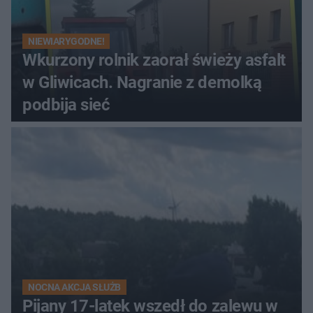
NIEWIARYGODNE!
Wkurzony rolnik zaorał świeży asfalt
w Gliwicach. Nagranie z demolką
podbija sieć
NOCNA AKCJA SŁUŻB
Pijany 17-latek wszedł do zalewu w