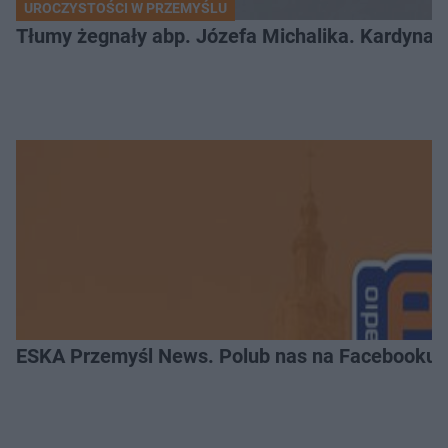
UROCZYSTOŚCI W PRZEMYŚLU
Tłumy żegnały abp. Józefa Michalika. Kardynał
ESKA Przemyśl News. Polub nas na Facebooku!