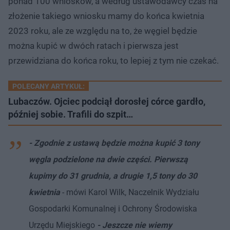
ponad 100 wniosków, a według ustawodawcy czas na
złożenie takiego wniosku mamy do końca kwietnia
2023 roku, ale ze względu na to, że węgiel będzie
można kupić w dwóch ratach i pierwsza jest
przewidziana do końca roku, to lepiej z tym nie czekać.
POLECANY ARTYKUŁ:
Lubaczów. Ojciec podciął dorosłej córce gardło,
później sobie. Trafili do szpit…
- Zgodnie z ustawą będzie można kupić 3 tony
węgla podzielone na dwie części. Pierwszą
kupimy do 31 grudnia, a drugie 1,5 tony do 30
kwietnia
- mówi Karol Wilk, Naczelnik Wydziału
Gospodarki Komunalnej i Ochrony Środowiska
Urzędu Miejskiego
- Jeszcze nie wiemy