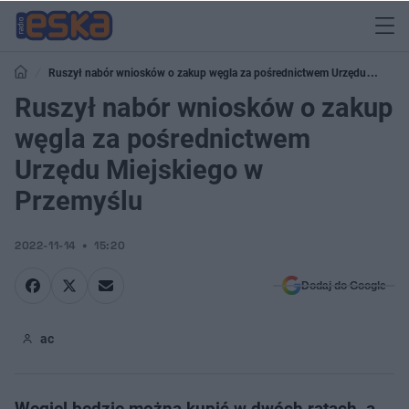
Ruszył nabór wniosków o zakup węgla za pośrednictwem Urzędu
Miejskiego w Przemyślu
Ruszył nabór wniosków o zakup
węgla za pośrednictwem
Urzędu Miejskiego w
Przemyślu
2022-11-14
15:20
Dodaj do Google
ac
Węgiel będzie można kupić w dwóch ratach, a