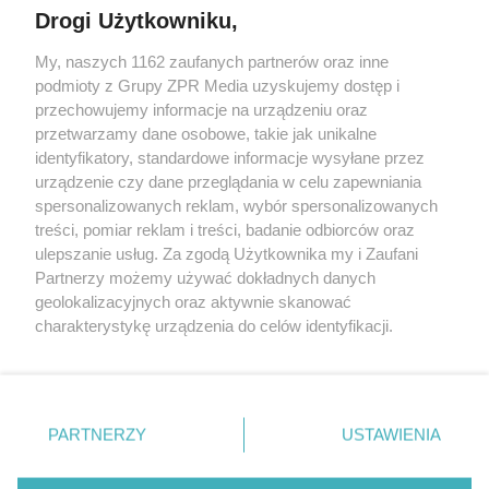
Drogi Użytkowniku,
My, naszych 1162 zaufanych partnerów oraz inne
Żaden utwór zamieszczony w serwisie nie może być powielany i
podmioty z Grupy ZPR Media uzyskujemy dostęp i
rozpowszechniany lub dalej rozpowszechniany w jakikolwiek sposób (w
tym także elektroniczny lub mechaniczny) na jakimkolwiek polu
przechowujemy informacje na urządzeniu oraz
eksploatacji w jakiejkolwiek formie, włącznie z umieszczaniem w
przetwarzamy dane osobowe, takie jak unikalne
Internecie bez pisemnej zgody właściciela praw. Jakiekolwiek użycie lub
identyfikatory, standardowe informacje wysyłane przez
wykorzystanie utworów w całości lub w części z naruszeniem prawa,
tzn. bez właściwej zgody, jest zabronione pod groźbą kary i może być
urządzenie czy dane przeglądania w celu zapewniania
ścigane prawnie.
spersonalizowanych reklam, wybór spersonalizowanych
treści, pomiar reklam i treści, badanie odbiorców oraz
ulepszanie usług. Za zgodą Użytkownika my i Zaufani
Partnerzy możemy używać dokładnych danych
geolokalizacyjnych oraz aktywnie skanować
charakterystykę urządzenia do celów identyfikacji.
Ponieważ cenimy Twoją prywatność, prosimy o zgodę na
O nas
korzystanie z tych technologii poprzez kliknięcie
Informacje prawne
„Akceptuję”. Zgoda jest dobrowolna i zawsze możesz ją
zmienić/wycofać klikając przycisk ustawień prywatności
PARTNERZY
USTAWIENIA
Nasze serwisy
znajdujący się w lewym dolnym rogu strony
. Niektóre
rodzaje przetwarzania danych nie wymagają zgody
© 2026 Grupa ZPR Media