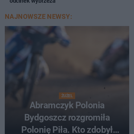
odcinek wybrzeża
NAJNOWSZE NEWSY:
ŻUŻEL
Abramczyk Polonia
Bydgoszcz rozgromiła
Polonię Piła. Kto zdobył