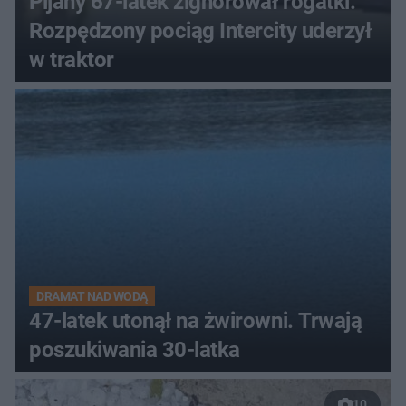
Pijany 67-latek zignorował rogatki.
Rozpędzony pociąg Intercity uderzył
w traktor
DRAMAT NAD WODĄ
47-latek utonął na żwirowni. Trwają
poszukiwania 30-latka
10