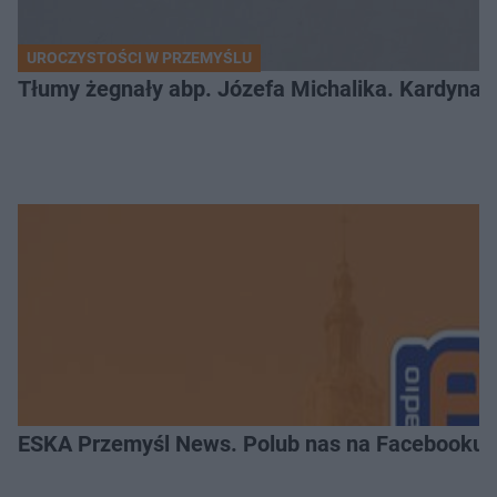
UROCZYSTOŚCI W PRZEMYŚLU
Tłumy żegnały abp. Józefa Michalika. Kardynał
ESKA Przemyśl News. Polub nas na Facebooku!