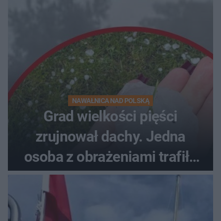
NAWAŁNICA NAD POLSKĄ
Grad wielkości pięści
zrujnował dachy. Jedna
osoba z obrażeniami trafiła
do szpitala