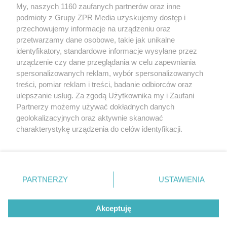
My, naszych 1160 zaufanych partnerów oraz inne
Żaden utwór zamieszczony w serwisie nie może być powielany i
podmioty z Grupy ZPR Media uzyskujemy dostęp i
rozpowszechniany lub dalej rozpowszechniany w jakikolwiek sposób (w
tym także elektroniczny lub mechaniczny) na jakimkolwiek polu
przechowujemy informacje na urządzeniu oraz
eksploatacji w jakiejkolwiek formie, włącznie z umieszczaniem w
przetwarzamy dane osobowe, takie jak unikalne
Internecie bez pisemnej zgody właściciela praw. Jakiekolwiek użycie lub
identyfikatory, standardowe informacje wysyłane przez
wykorzystanie utworów w całości lub w części z naruszeniem prawa,
tzn. bez właściwej zgody, jest zabronione pod groźbą kary i może być
urządzenie czy dane przeglądania w celu zapewniania
ścigane prawnie.
spersonalizowanych reklam, wybór spersonalizowanych
treści, pomiar reklam i treści, badanie odbiorców oraz
ulepszanie usług. Za zgodą Użytkownika my i Zaufani
Partnerzy możemy używać dokładnych danych
geolokalizacyjnych oraz aktywnie skanować
charakterystykę urządzenia do celów identyfikacji.
Ponieważ cenimy Twoją prywatność, prosimy o zgodę na
O nas
korzystanie z tych technologii poprzez kliknięcie
Informacje prawne
„Akceptuję”. Zgoda jest dobrowolna i zawsze możesz ją
zmienić/wycofać klikając przycisk ustawień prywatności
PARTNERZY
USTAWIENIA
Nasze serwisy
znajdujący się w lewym dolnym rogu strony
. Niektóre
rodzaje przetwarzania danych nie wymagają zgody
© 2026 Grupa ZPR Media
Akceptuję
użytkownika, ale masz prawo sprzeciwić się takiemu
przetwarzaniu. Preferencje będą miały zastosowanie tylko