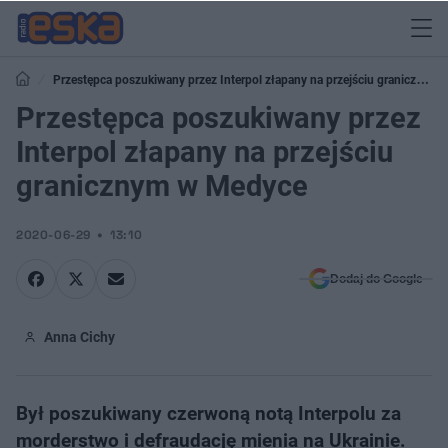
Przestępca poszukiwany przez Interpol złapany na przejściu granicznym
w Medyce
Przestępca poszukiwany przez
Interpol złapany na przejściu
granicznym w Medyce
2020-06-29
13:10
Dodaj do Google
Anna Cichy
Był poszukiwany czerwoną notą Interpolu za
morderstwo i defraudację mienia na Ukrainie.