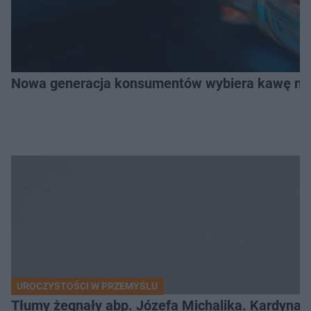
Nowa generacja konsumentów wybiera kawę na z
UROCZYSTOŚCI W PRZEMYŚLU
Tłumy żegnały abp. Józefa Michalika. Kardynał