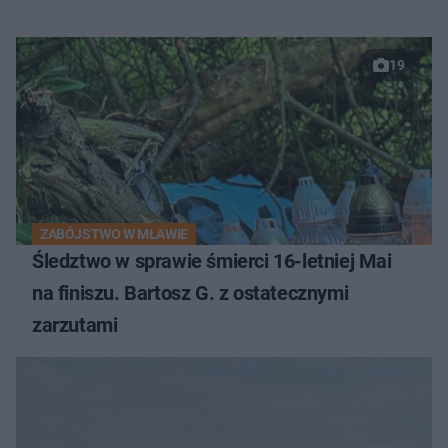
19
ZABÓJSTWO W MŁAWIE
Śledztwo w sprawie śmierci 16-letniej Mai
na finiszu. Bartosz G. z ostatecznymi
zarzutami