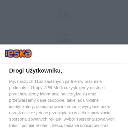
Drogi Użytkowniku,
My, naszych 1162 zaufanych partnerów oraz inne
podmioty z Grupy ZPR Media uzyskujemy dostęp i
Żaden utwór zamieszczony w serwisie nie może być powielany i
rozpowszechniany lub dalej rozpowszechniany w jakikolwiek sposób (w
przechowujemy informacje na urządzeniu oraz
tym także elektroniczny lub mechaniczny) na jakimkolwiek polu
przetwarzamy dane osobowe, takie jak unikalne
eksploatacji w jakiejkolwiek formie, włącznie z umieszczaniem w
Internecie bez pisemnej zgody właściciela praw. Jakiekolwiek użycie lub
identyfikatory, standardowe informacje wysyłane przez
wykorzystanie utworów w całości lub w części z naruszeniem prawa,
urządzenie czy dane przeglądania w celu zapewniania
tzn. bez właściwej zgody, jest zabronione pod groźbą kary i może być
spersonalizowanych reklam, wybór spersonalizowanych
ścigane prawnie.
treści, pomiar reklam i treści, badanie odbiorców oraz