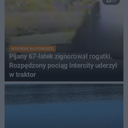
13
WYPADEK NA POMORZU
Pijany 67-latek zignorował rogatki.
Rozpędzony pociąg Intercity uderzył
w traktor