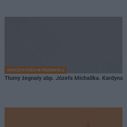
UROCZYSTOŚCI W PRZEMYŚLU
Tłumy żegnały abp. Józefa Michalika. Kardynał