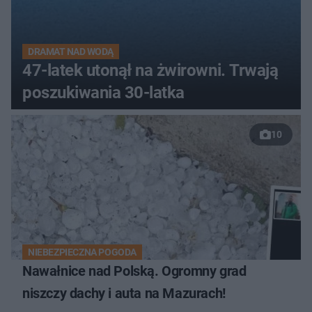
DRAMAT NAD WODĄ
47-latek utonął na żwirowni. Trwają
poszukiwania 30-latka
10
NIEBEZPIECZNA POGODA
Nawałnice nad Polską. Ogromny grad
niszczy dachy i auta na Mazurach!