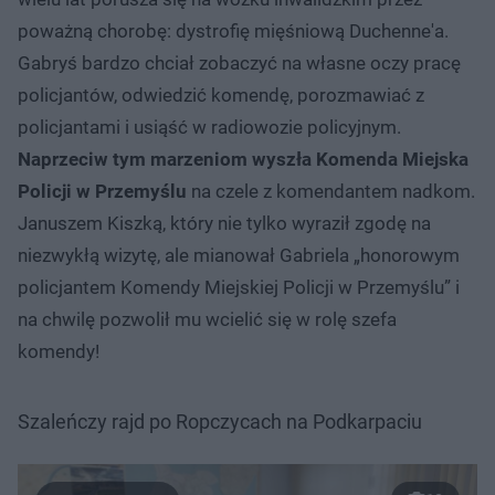
poważną chorobę: dystrofię mięśniową Duchenne'a.
Gabryś bardzo chciał zobaczyć na własne oczy pracę
policjantów, odwiedzić komendę, porozmawiać z
policjantami i usiąść w radiowozie policyjnym.
Naprzeciw tym marzeniom wyszła Komenda Miejska
Policji w Przemyślu
na czele z komendantem nadkom.
Januszem Kiszką, który nie tylko wyraził zgodę na
niezwykłą wizytę, ale mianował Gabriela „honorowym
policjantem Komendy Miejskiej Policji w Przemyślu” i
na chwilę pozwolił mu wcielić się w rolę szefa
komendy!
Szaleńczy rajd po Ropczycach na Podkarpaciu
Nie można odtworzyć wideo
Spróbuj ponownie