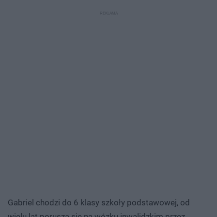
Gabriel chodzi do 6 klasy szkoły podstawowej, od
wielu lat porusza się na wózku inwalidzkim przez