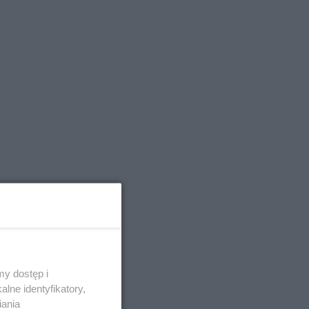
y dostęp i
lne identyfikatory,
iania