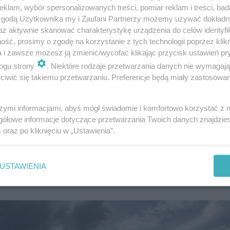
klam, wybór spersonalizowanych treści, pomiar reklam i treści, bad
 zgodą Użytkownika my i Zaufani Partnerzy możemy używać dokład
az aktywnie skanować charakterystykę urządzenia do celów identyfi
ść, prosimy o zgodę na korzystanie z tych technologii poprzez klikn
a i zawsze możesz ją zmienić/wycofać klikając przycisk ustawień pr
ogu strony
. Niektóre rodzaje przetwarzania danych nie wymagaj
iorki, pomimo nawoływania. Zaczął jej szukać.
iwić się takiemu przetwarzaniu. Preferencje będą miały zastosowanie
nikt. Zszedłem schodami w dół do piwnicy, bo
szymi informacjami, abyś mógł świadomie i komfortowo korzystać z
ać opał. Wyszedłem z powrotem na górę i
gółowe informacje dotyczące przetwarzania Twoich danych znajdzi
 i znalazłem "babcię" leżącą pod piecem
s
oraz po kliknięciu w „Ustawienia”.
nował listonosz.
USTAWIENIA
rytatywna inicjatywa rzeszowskiego policjanta