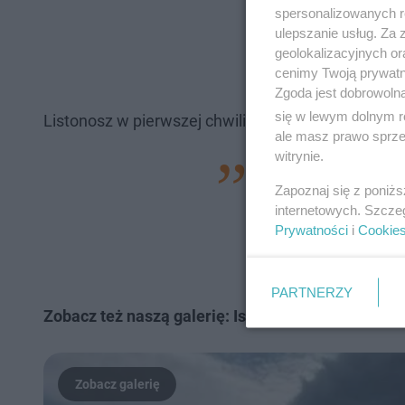
spersonalizowanych re
ulepszanie usług. Za
geolokalizacyjnych or
cenimy Twoją prywatno
Zgoda jest dobrowoln
się w lewym dolnym r
Listonosz w pierwszej chwili nie mógł znaleźć sen
ale masz prawo sprzec
witrynie.
– Nie odezwał się 
Zapoznaj się z poniż
mogła przygotowyw
internetowych. Szcze
wszedłem do kuchni
Prywatności
i
Cookie
kaflowym – relacjo
PARTNERZY
Zobacz też naszą galerię: Islandia rowerem – cha