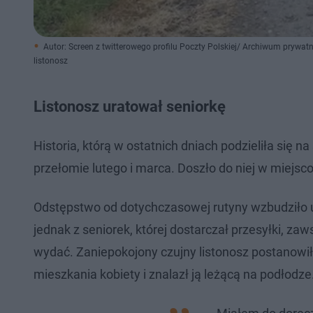
Autor: Screen z twitterowego profilu Poczty Polskiej/ Archiwum prywat
listonosz
Listonosz uratował seniorkę
Historia, którą w ostatnich dniach podzieliła się 
przełomie lutego i marca. Doszło do niej w miej
Odstępstwo od dotychczasowej rutyny wzbudziło u 
jednak z seniorek, której dostarczał przesyłki, za
wydać. Zaniepokojony czujny listonosz postanowił
mieszkania kobiety i znalazł ją leżącą na podłodze