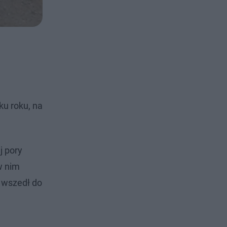
ku roku, na
j pory
w nim
, wszedł do