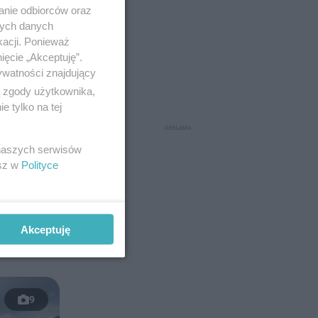
anie odbiorców oraz
nych danych
kacji. Ponieważ
ięcie „Akceptuję”.
ywatności znajdujący
ą zgody użytkownika,
 tylko na tej
 naszych serwisów
esz w
Polityce
Akceptuję
9