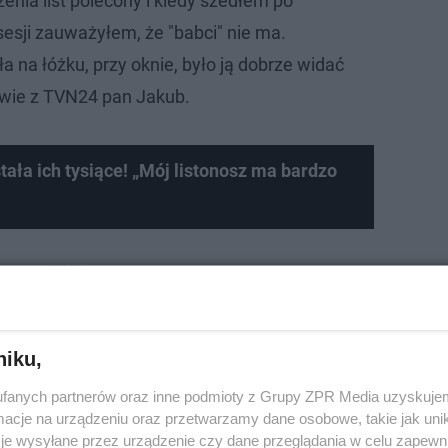
enia list polecony i kiedy szedłem po
sesji zauważyłem, że "babci" nie ma.
a na łóżku, przy oknie, było ją dobrze widać
owie z TVN24 pan Jakub.
ała ich tysiące! „Mój listonosz ma bardzo
niku,
fanych partnerów oraz inne podmioty z Grupy ZPR Media uzyskujem
cje na urządzeniu oraz przetwarzamy dane osobowe, takie jak unika
je wysyłane przez urządzenie czy dane przeglądania w celu zapewn