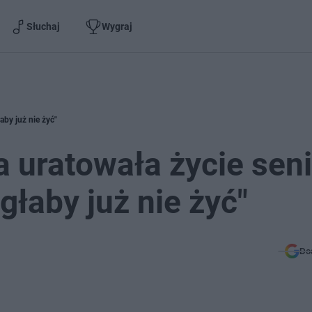
Słuchaj
Wygraj
aby już nie żyć"
a uratowała życie seni
łaby już nie żyć"
Do