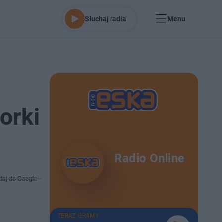
Słuchaj radia
Menu
orki
Radio Online
daj do Google
TERAZ GRAMY