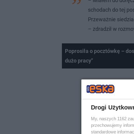
– Miałem do doręcz
schodach do tej po
Przeważnie siedział
– zdradził w rozm
Poprosiła o pocztówkę – dost
dużo pracy"
Drogi Użytkow
My, naszych 1162 zau
przechowujemy informa
standardowe informac